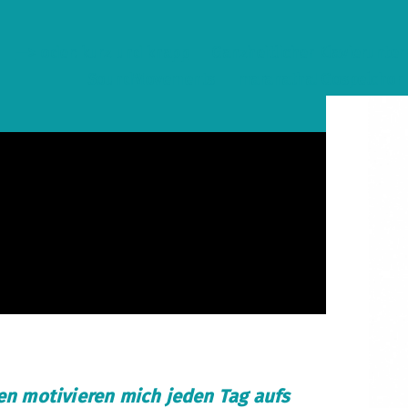
—> oder: kurz und knapp
Ganzheitlicher Klavierunter
SoundMovements
maranatha! Gospelchor
en motivieren mich jeden Tag aufs