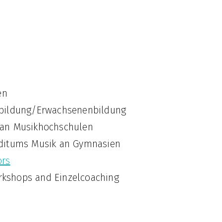
en
sbildung/Erwachsenenbildung
 an Musikhochschulen
dditums Musik an Gymnasien
ors
kshops and Einzelcoaching