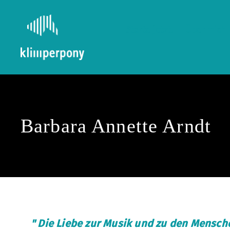
Starte jetzt!
Über mich
Klimperpony
Barbara Annette Arndt
" Die Liebe zur Musik und zu den Mensch